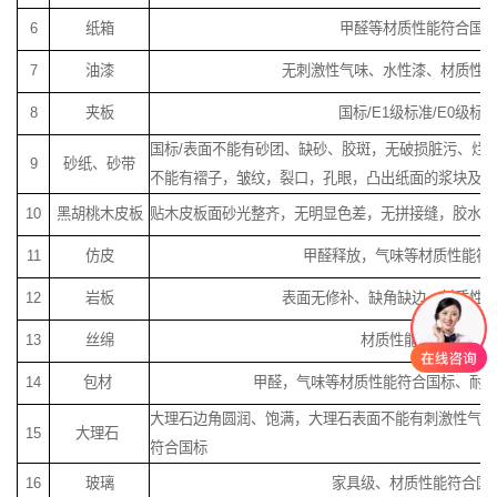
6
纸箱
甲醛等材质性能符合国
7
油漆
无刺激性气味、水性漆、材质性
8
夹板
国标/E1级标准/E0级标
国标/表面不能有砂团、缺砂、胶斑，无破损脏污、烂
9
砂纸、砂带
不能有褶子，皱纹，裂口，孔眼，凸出纸面的浆块及杂
10
黑胡桃木皮板
贴木皮板面砂光整齐，无明显色差，无拼接缝，胶水等
11
仿皮
甲醛释放，气味等材质性能符
12
岩板
表面无修补、缺角缺边，材质性
13
丝绵
材质性能符合国标
14
包材
甲醛，气味等材质性能符合国标、耐
大理石边角圆润、饱满，大理石表面不能有刺激性气味
15
大理石
符合国标
16
玻璃
家具级、材质性能符合国