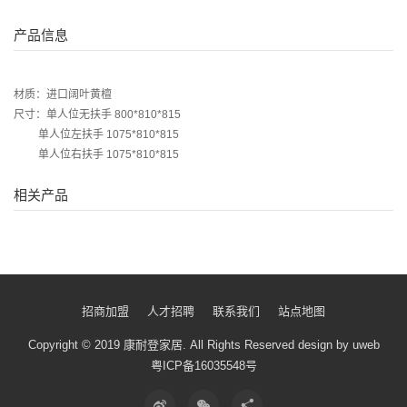
产品信息
材质：进口阔叶黄檀
尺寸：单人位无扶手 800*810*815
单人位左扶手 1075*810*815
单人位右扶手 1075*810*815
相关产品
招商加盟
人才招聘
联系我们
站点地图
Copyright © 2019 康耐登家居.
All Rights Reserved
design by uweb
粤ICP备16035548号