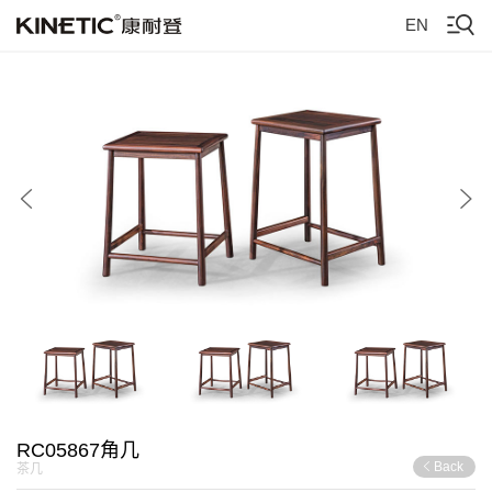
EN
RC05867角几
Back
茶几