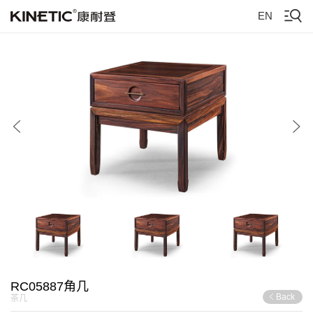
EN
RC05887角几
Back
茶几