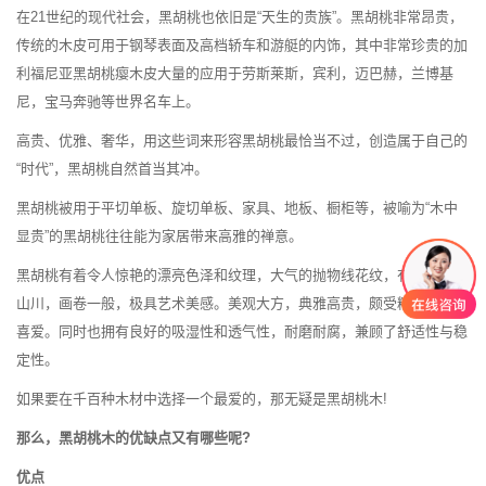
在21世纪的现代社会，黑胡桃也依旧是“天生的贵族”。黑胡桃非常昂贵，
传统的木皮可用于钢琴表面及高档轿车和游艇的内饰，其中非常珍贵的加
利福尼亚黑胡桃瘿木皮大量的应用于劳斯莱斯，宾利，迈巴赫，兰博基
尼，宝马奔驰等世界名车上。
高贵、优雅、奢华，用这些词来形容黑胡桃最恰当不过，创造属于自己的
“时代”，黑胡桃自然首当其冲。
黑胡桃被用于平切单板、旋切单板、家具、地板、橱柜等，被喻为“木中
显贵”的黑胡桃往往能为家居带来高雅的禅意。
黑胡桃有着令人惊艳的漂亮色泽和纹理，大气的抛物线花纹，有如河流、
山川，画卷一般，极具艺术美感。美观大方，典雅高贵，颇受精英人士的
喜爱。同时也拥有良好的吸湿性和透气性，耐磨耐腐，兼顾了舒适性与稳
定性。
如果要在千百种木材中选择一个最爱的，那无疑是黑胡桃木!
那么，黑胡桃木的优缺点又有哪些呢?
优点