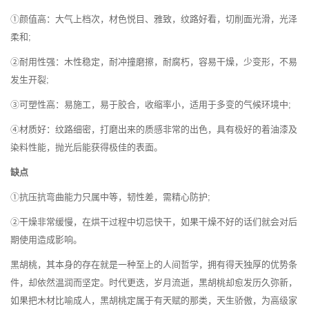
①颜值高：大气上档次，材色悦目、雅致，纹路好看，切削面光滑，光泽
柔和;
②耐用性强：木性稳定，耐冲撞磨擦，耐腐朽，容易干燥，少变形，不易
发生开裂;
③可塑性高：易施工，易于胶合，收缩率小，适用于多变的气候环境中;
④材质好：纹路细密，打磨出来的质感非常的出色，具有极好的着油漆及
染料性能，抛光后能获得极佳的表面。
缺点
①抗压抗弯曲能力只属中等，韧性差，需精心防护;
②干燥非常缓慢，在烘干过程中切忌快干，如果干燥不好的话们就会对后
期使用造成影响。
黑胡桃，其本身的存在就是一种至上的人间哲学，拥有得天独厚的优势条
件，却依然温润而坚定。时代更迭，岁月流逝，黑胡桃却愈发历久弥新，
如果把木材比喻成人，黑胡桃定属于有天赋的那类，天生骄傲，为高级家