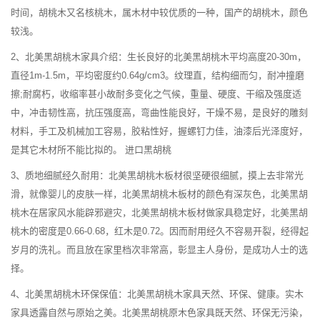
时间，胡桃木又名核桃木，属木材中较优质的一种，国产的胡桃木，颜色
较浅。
2、北美黑胡桃木家具介绍：生长良好的北美黑胡桃木平均高度20-30m，
直径1m-1.5m，平均密度约0.64g/cm3。纹理直，结构细而匀，耐冲撞磨
擦;耐腐朽，收缩率甚小故耐多变化之气候，重量、硬度、干缩及强度适
中，冲击韧性高，抗压强度高，弯曲性能良好，干燥不易，是良好的雕刻
材料，手工及机械加工容易，胶粘性好，握螺钉力佳，油漆后光泽度好，
是其它木材所不能比拟的。 进口黑胡桃
3、质地细腻经久耐用：北美黑胡桃木板材很坚硬很细腻，摸上去非常光
滑，就像婴儿的皮肤一样，北美黑胡桃木板材的颜色有深灰色，北美黑胡
桃木在居家风水能辟邪避灾，北美黑胡桃木板材做家具稳定好，北美黑胡
桃木的密度是0.66-0.68，红木是0.72。因而耐用经久不容易开裂，经得起
岁月的洗礼。而且放在家里档次非常高，彰显主人身份，是成功人士的选
择。
4、北美黑胡桃木环保保值：北美黑胡桃木家具天然、环保、健康。实木
家具透露自然与原始之美。北美黑胡桃原木色家具既天然、环保无污染，