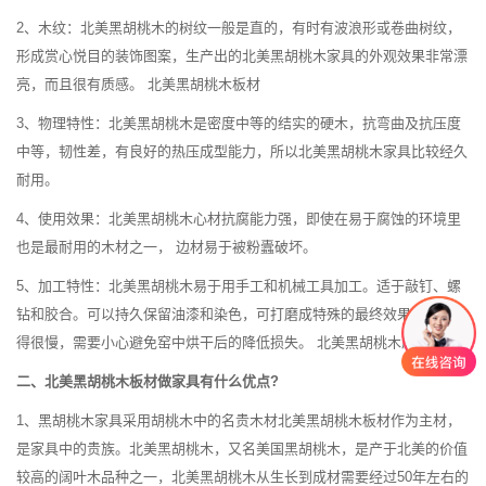
2、木纹：北美黑胡桃木的树纹一般是直的，有时有波浪形或卷曲树纹，
形成赏心悦目的装饰图案，生产出的北美黑胡桃木家具的外观效果非常漂
亮，而且很有质感。 北美黑胡桃木板材
3、物理特性：北美黑胡桃木是密度中等的结实的硬木，抗弯曲及抗压度
中等，韧性差，有良好的热压成型能力，所以北美黑胡桃木家具比较经久
耐用。
4、使用效果：北美黑胡桃木心材抗腐能力强，即使在易于腐蚀的环境里
也是最耐用的木材之一， 边材易于被粉蠹破坏。
5、加工特性：北美黑胡桃木易于用手工和机械工具加工。适于敲钉、螺
钻和胶合。可以持久保留油漆和染色，可打磨成特殊的最终效果。但干燥
得很慢，需要小心避免窑中烘干后的降低损失。 北美黑胡桃木原木
二、北美黑胡桃木板材做家具有什么优点?
1、黑胡桃木家具采用胡桃木中的名贵木材北美黑胡桃木板材作为主材，
是家具中的贵族。北美黑胡桃木，又名美国黑胡桃木，是产于北美的价值
较高的阔叶木品种之一，北美黑胡桃木从生长到成材需要经过50年左右的