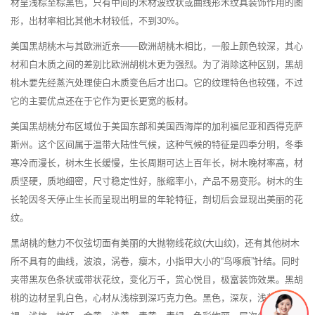
材呈浅棕至棕黑色，只有中间的木材波纹状或曲线形木纹具装饰作用的图
形，出材率相比其他木材较低，不到30%。
美国黑胡桃木与其欧洲近亲——欧洲胡桃木相比，一般上颜色较深，其心
材和白木质之间的差别比欧洲胡桃木更为强烈。为了消除这种区别，黑胡
桃木要先经蒸汽处理使白木质变色后才出口。它的纹理特色也较强，不过
它的主要优点还在于它作为更长更宽的板材。
美国黑胡桃分布区域位于美国东部和美国西海岸的加利福尼亚和西得克萨
斯州。这个区间属于温带大陆性气候，这种气候的特征是四季分明，冬季
寒冷而漫长，树木生长缓慢，生长周期可达上百年长，树木晚材率高，材
质坚硬，质地细密，尺寸稳定性好，胀缩率小，产品不易变形。树木的生
长轮因冬天停止生长而呈现出明显的年轮特征，剖切后会显现出美丽的花
纹。
黑胡桃的魅力不仅弦切面有美丽的大抛物线花纹(大山纹)，还有其他树木
所不具有的曲线，波浪，涡卷，瘿木，小指甲大小的“鸟啄痕”针结。同时
夹带黑灰色条状或带状花纹，变化万千，赏心悦目，极富装饰效果。黑胡
桃的边材呈乳白色，心材从浅棕到深巧克力色。黑色，深灰，浅灰，深