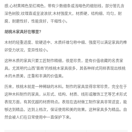
感;心材黄褐色至红褐色，带有少数细条或浅暗色的细划线，部分管孔含
深色树胶;纹理直或呈波浪状;木材强度大，材质硬，结构细、均匀，耐
腐，耐磨性好，性能良好，干缩性小。
胡桃木家具好在哪里?
木材的轻重适度、软硬适中、木质纤维匀称中细、强度可以满足家具的榫
卯受力状况，变异性较小。
这种木质的家具只要工匠制作精细，很是珍贵，是有价值收藏的名贵家
具。尤其明代山西“晋商”的核桃木家具很多，其各种样式同样表现出核桃
木的木质美，庄重和丰满的价值美。
历来，核桃木就是一种稀缺的木料。制作的家具显得非常珍贵，完全在于
这种木料制作的家具，从形式、结构、材质、线形或雕饰工艺等艺术形式
表现方面，有其优越的材质特点。表现在选材做工制作家具非常适宜，能
够达到精品，达到上档次，保证使用和美的效果。这种家具多为精品。自
然会被人们在日常使用中一直保护下来。