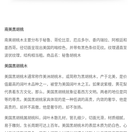
南美黑胡桃
南美胡桃木主要分布于秘鲁、哥伦比亚、厄瓜多尔、委内瑞拉、阿根廷和
墨西哥。径切面呈现出美国的暗棕色，并带有黑色条纹花纹。纹理通直至
波状纹理，结构相当粗。商品名：秘鲁胡桃木
美国黑胡桃木
美国黑胡桃木通常称作美洲胡桃木，或简称为黑胡桃木，产于北美，是价
值最高的阔叶木品种之一，被誉为美国阔叶木之王。如果说紫檀，黄花梨
代表着东方文化，那么，美国黑胡桃就象征着西方文明。两者的地位是同
等的尊贵。美国黑胡桃家具体现的是一种低调的高贵，内敛的奢华，他是
高贵的，却并不高傲，他是奢华的，却不张扬。
美国黑胡桃属胡桃科，阔叶木散孔材，管孔细少，切面光滑，材质细腻，
易于雕刻，生长周期可达上百年。美国黑胡桃木的表层木质为奶白色，心