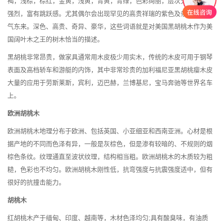
褐，浅棕，棕红，金黄，浅黄，青黄，青绿，色彩绚丽，层次分明，对比
强烈，富有跳跃感。尤其偶尔会出现罕见的高贵祥瑞的紫色及条纹——紫
气东来。深色、高贵、奇异、豪华，这些词语就是对美国黑胡桃木作为美
国阔叶木之王的树木恰当的描述。
黑胡桃非常昂贵，做家具通常用木皮极少用实木，传统的木皮可用于钢琴
表面及高档轿车和游艇的内饰，其中非常珍贵的加利福尼亚黑胡桃瘿木皮
大量的应用于劳斯莱斯，宾利，迈巴赫，兰博基尼，宝马奔驰等世界名车
上。
欧洲胡桃木
欧洲胡桃木地理分布于欧洲、包括英国、小亚细亚和西南亚洲。心材是根
据产地的不同而色泽有异，一般是灰棕色，但是渗有较暗的、不规则的烟
棕色条纹。纹理通直至波状纹理，结构相当粗。欧洲胡桃木的木质较为粗
糙，色彩也不均匀。欧洲胡桃木刚性低，抗弯强度与抗震强度适中，但有
很好的抗撞击能力。
胡桃木
红胡桃木产于缅甸、印度、越南等，木材色泽均匀;具有酸臭味，有油质