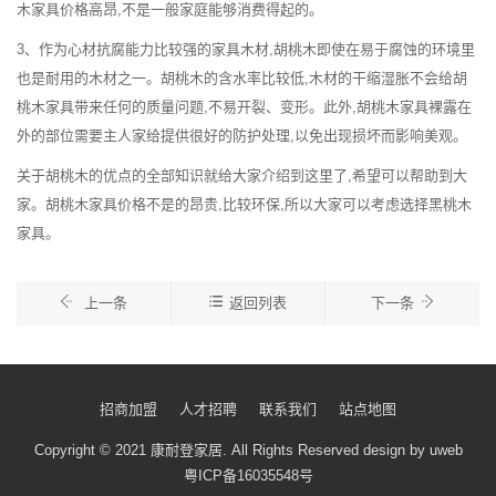
木家具价格高昂,不是一般家庭能够消费得起的。
3、作为心材抗腐能力比较强的家具木材,胡桃木即使在易于腐蚀的环境里
也是耐用的木材之一。胡桃木的含水率比较低,木材的干缩湿胀不会给胡
桃木家具带来任何的质量问题,不易开裂、变形。此外,胡桃木家具裸露在
外的部位需要主人家给提供很好的防护处理,以免出现损坏而影响美观。
关于胡桃木的优点的全部知识就给大家介绍到这里了,希望可以帮助到大
家。胡桃木家具价格不是的昂贵,比较环保,所以大家可以考虑选择黑桃木
家具。
上一条
返回列表
下一条
招商加盟
人才招聘
联系我们
站点地图
Copyright © 2021 康耐登家居.
All Rights Reserved
design by uweb
粤ICP备16035548号