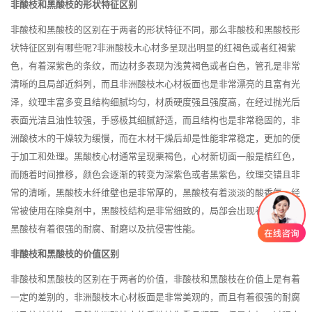
非酸枝和黑酸枝的形状特征区别
非酸枝和黑酸枝的区别在于两者的形状特征不同，那么非酸枝和黑酸枝形
状特征区别有哪些呢?非洲酸枝木心材多呈现出明显的红褐色或者红褐紫
色，有着深紫色的条纹，而边材多表现为浅黄褐色或者白色，管孔是非常
清晰的且局部近斜列，而且非洲酸枝木心材板面也是非常漂亮的且富有光
泽，纹理丰富多变且结构细腻均匀，材质硬度强且强度高，在经过抛光后
表面光洁且油性较强，手感极其细腻舒适，而且结构也是非常稳固的，非
洲酸枝木的干燥较为缓慢，而在木材干燥后却是性能非常稳定，更加的便
于加工和处理。黑酸枝心材通常呈现栗褐色，心材新切面一般是桔红色，
而随着时间推移，颜色会逐渐的转变为深紫色或者黑紫色，纹理交错且非
常的清晰，黑酸枝木纤维壁也是非常厚的，黑酸枝有着淡淡的酸香气，经
常被使用在除臭剂中，黑酸枝结构是非常细致的，局部会出现卷曲，而且
黑酸枝有着很强的耐腐、耐磨以及抗侵害性能。
非酸枝和黑酸枝的价值区别
非酸枝和黑酸枝的区别在于两者的价值，非酸枝和黑酸枝在价值上是有着
一定的差别的，非洲酸枝木心材板面是非常美观的，而且有着很强的耐腐