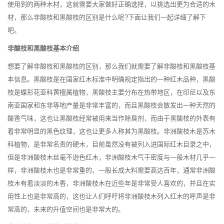
使用到的两种木材，这就需要大家做好正确选择，以挑选出更为合适的木
材，那么非酸枝和黑酸枝的区别是什么呢?下面让我们一起详细了解下
吧。
非酸枝和黑酸枝基本介绍
想要了解非酸枝和黑酸枝的区别，那么我们就需要了解非酸枝和黑酸枝基
本信息。黑酸枝是在国家红木标准中明确规定指出的一种红木品种，黑酸
枝是蝶形花亚科黄檀属植物，黑酸枝主要分布在热带地区，在印尼以及东
南亚国家和东非等地产量是非常丰富的，而且黑酸枝会散发出一种天然的
酸香气味，这也让黑酸枝经常被用来当作除臭剂，而由于黑酸枝的外表有
着非常明显的黑色纹理，这也让更多人称其为黑酸枝。非洲酸枝木是苏木
科植物，是非常名贵的硬木，目前虽然没有被列入进国际红木目录之中，
但是非洲酸枝木丝毫不逊色红木，非洲酸枝木气干密度与一般木材几乎一
样，非洲酸枝木也是非常重的，一般长成大料需要高达百年，通常非洲酸
枝木有着淡淡的木香，非洲酸枝木在近些年是非常受人喜欢的，并且在实
用性上也是非常高的，这也让人们呼吁将非洲酸枝木列入红木的呼声是非
常高的，未来的升值空间也是非常大的。