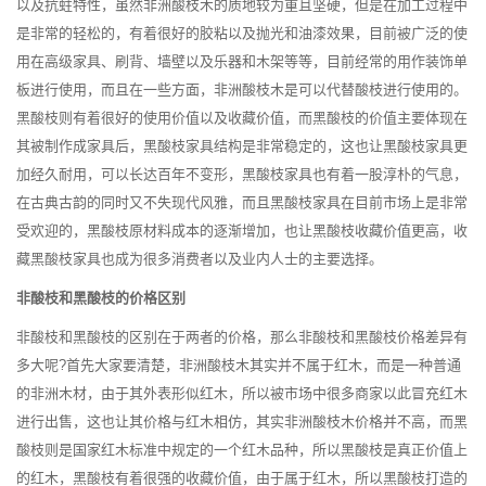
以及抗蛀特性，虽然非洲酸枝木的质地较为重且坚硬，但是在加工过程中
是非常的轻松的，有着很好的胶粘以及抛光和油漆效果，目前被广泛的使
用在高级家具、刷背、墙壁以及乐器和木架等等，目前经常的用作装饰单
板进行使用，而且在一些方面，非洲酸枝木是可以代替酸枝进行使用的。
黑酸枝则有着很好的使用价值以及收藏价值，而黑酸枝的价值主要体现在
其被制作成家具后，黑酸枝家具结构是非常稳定的，这也让黑酸枝家具更
加经久耐用，可以长达百年不变形，黑酸枝家具也有着一股淳朴的气息，
在古典古韵的同时又不失现代风雅，而且黑酸枝家具在目前市场上是非常
受欢迎的，黑酸枝原材料成本的逐渐增加，也让黑酸枝收藏价值更高，收
藏黑酸枝家具也成为很多消费者以及业内人士的主要选择。
非酸枝和黑酸枝的价格区别
非酸枝和黑酸枝的区别在于两者的价格，那么非酸枝和黑酸枝价格差异有
多大呢?首先大家要清楚，非洲酸枝木其实并不属于红木，而是一种普通
的非洲木材，由于其外表形似红木，所以被市场中很多商家以此冒充红木
进行出售，这也让其价格与红木相仿，其实非洲酸枝木价格并不高，而黑
酸枝则是国家红木标准中规定的一个红木品种，所以黑酸枝是真正价值上
的红木，黑酸枝有着很强的收藏价值，由于属于红木，所以黑酸枝打造的