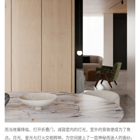
而当夜幕降临，打开折叠门，减弱室内的灯光，室外的景致便成为了焦
点。月光、星光与灯火交相辉映，为空间披上了一层神秘而迷人的面纱。