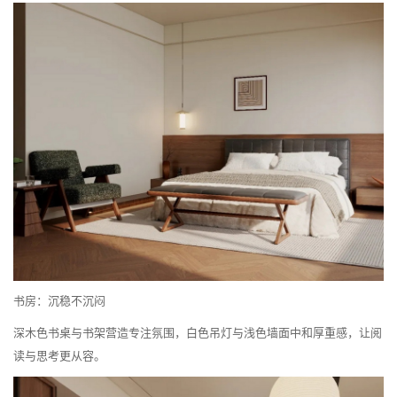
书房：沉稳不沉闷
深木色书桌与书架营造专注氛围，白色吊灯与浅色墙面中和厚重感，让阅
读与思考更从容。