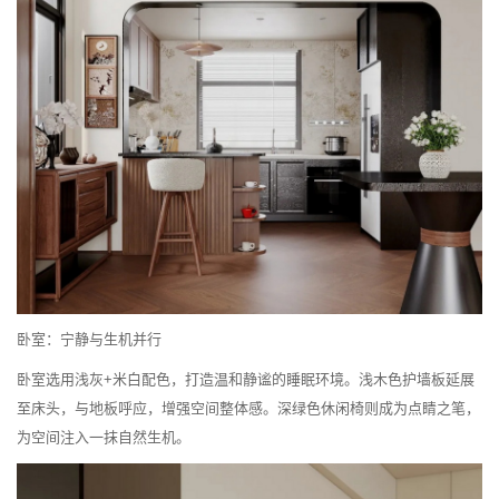
卧室：宁静与生机并行
卧室选用浅灰+米白配色，打造温和静谧的睡眠环境。浅木色护墙板延展
至床头，与地板呼应，增强空间整体感。深绿色休闲椅则成为点睛之笔，
为空间注入一抹自然生机。