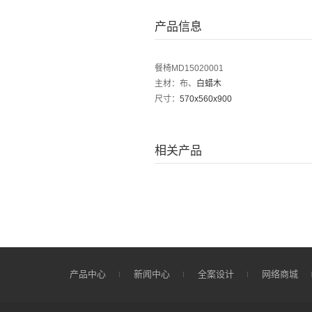
产品信息
餐椅MD15020001
主材：布、
白蜡木
尺寸：
570x560x900
相关产品
产品中心
新闻中心
全案设计
网络商城