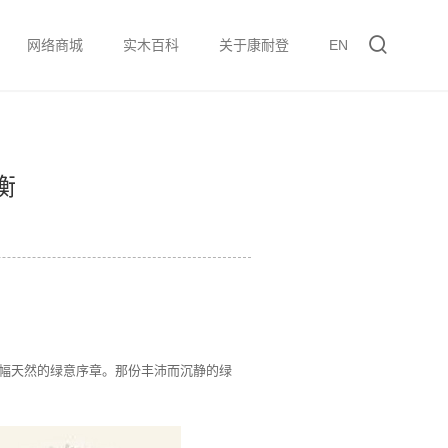
网络商城
实木百科
关于康耐登
EN
衡
一幅天然的绿意序章。那份丰沛而沉静的绿