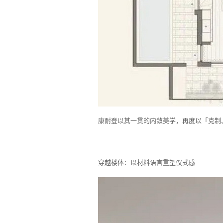
康耐登以其一贯的内敛美学，再度以「克制
穿越楼体：以材料语言重塑仪式感