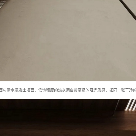
面与清水混凝土墙面，低饱和度的浅灰调自带高级的哑光质感，如同一张干净