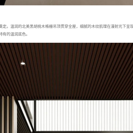
奠定。温润的北美黑胡桃木格栅吊顶贯穿全屋，细腻的木纹肌理在漫射光下呈
特有的温润底色。