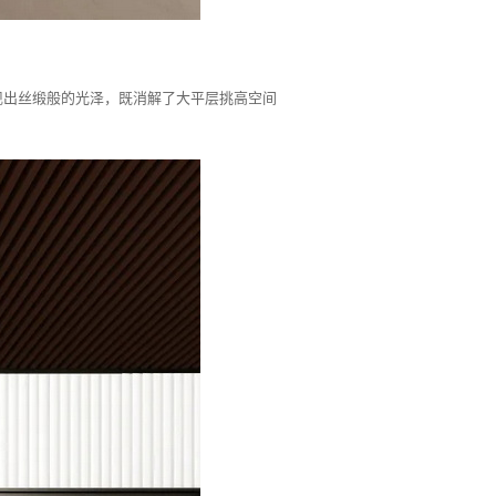
现出丝缎般的光泽，既消解了大平层挑高空间