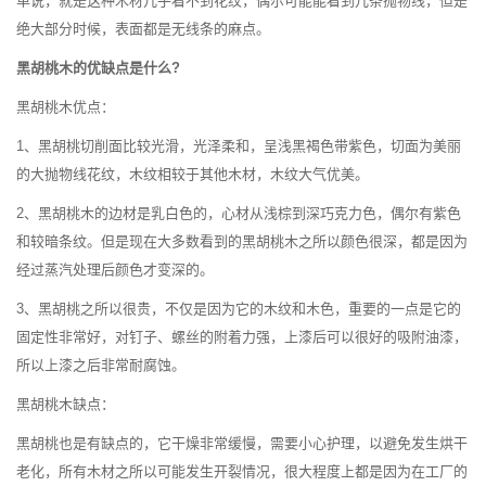
单说，就是这种木材几乎看不到花纹，偶尔可能能看到几条抛物线，但是
绝大部分时候，表面都是无线条的麻点。
黑胡桃木的优缺点是什么?
黑胡桃木优点：
1、黑胡桃切削面比较光滑，光泽柔和，呈浅黑褐色带紫色，切面为美丽
的大抛物线花纹，木纹相较于其他木材，木纹大气优美。
2、黑胡桃木的边材是乳白色的，心材从浅棕到深巧克力色，偶尔有紫色
和较暗条纹。但是现在大多数看到的黑胡桃木之所以颜色很深，都是因为
经过蒸汽处理后颜色才变深的。
3、黑胡桃之所以很贵，不仅是因为它的木纹和木色，重要的一点是它的
固定性非常好，对钉子、螺丝的附着力强，上漆后可以很好的吸附油漆，
所以上漆之后非常耐腐蚀。
黑胡桃木缺点：
黑胡桃也是有缺点的，它干燥非常缓慢，需要小心护理，以避免发生烘干
老化，所有木材之所以可能发生开裂情况，很大程度上都是因为在工厂的