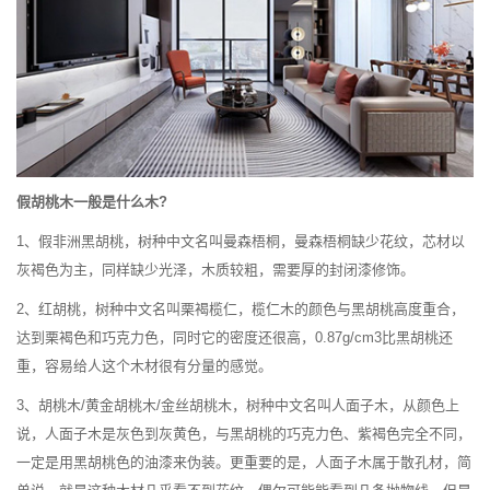
假胡桃木一般是什么木?
1、假非洲黑胡桃，树种中文名叫曼森梧桐，曼森梧桐缺少花纹，芯材以
灰褐色为主，同样缺少光泽，木质较粗，需要厚的封闭漆修饰。
2、红胡桃，树种中文名叫栗褐榄仁，榄仁木的颜色与黑胡桃高度重合，
达到栗褐色和巧克力色，同时它的密度还很高，0.87g/cm3比黑胡桃还
重，容易给人这个木材很有分量的感觉。
3、胡桃木/黄金胡桃木/金丝胡桃木，树种中文名叫人面子木，从颜色上
说，人面子木是灰色到灰黄色，与黑胡桃的巧克力色、紫褐色完全不同，
一定是用黑胡桃色的油漆来伪装。更重要的是，人面子木属于散孔材，简