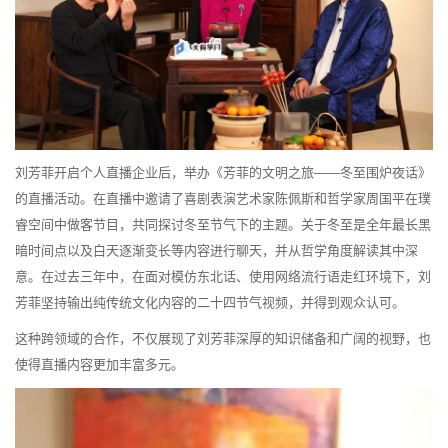
刘芳菲开启个人直播企业后，举办《芳菲的文明之旅——冬至围炉夜话》
的直播活动。在直播中邀请了喜剧表演艺术家陈佩斯和哲学家周国平在璞
睿空间中做客节目，共同探讨冬至节气下的主题。关于冬至是全年最长黑
暗时间点以及白天逐渐变长等内容进行聊天，并从哲学角度解读其中深
意。在过去三年中，在面对模仿东北话、使用网络流行语走红环境下，刘
芳菲坚持输出纯传统文化内容的二十四节气视频，并得到观众认可。
这种跨领域的合作，不仅展现了刘芳菲深厚的知识储备和广阔的视野，也
使得直播内容更加丰富多元。