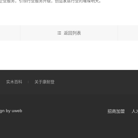
企业服务，引领行业服务升级，创造家居行业的璀璨明天。
返回列表
实木百科
关于康耐登
ign by uweb
招商加盟
人