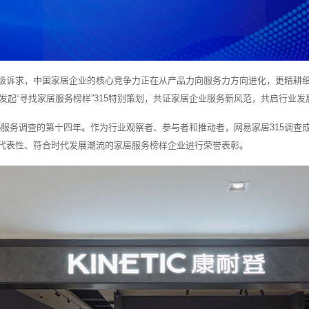
级诉求，中国家居企业的核心竞争力正在从产品力向服务力方向进化，更精耕
居发起“寻找家居服务榜样”315特别策划，共证家居企业服务新风范，共启行业发
”315服务调查的第十四年。作为行业观察者、参与者和推动者，网易家居315调
代表性、符合时代发展潮流的家居服务榜样企业进行荣誉表彰。