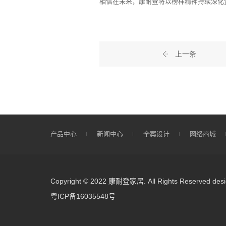
相信在未来，康耐登将以榜样精神持续深化
上一条
产品中心
新闻中心
全案设计
网络商城
Copyright © 2022 康耐登家居. All Rights Reserved
des
粤ICP备16035548号