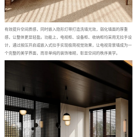
有效提升空间质感，同时嵌入隐形灯带打造洗墙光效，弱化墙面的厚重
感，让整体更显轻盈。功能上，电视柜、设备柜、收纳柜均采用无拉手设
计，通过按压开启或嵌入式拉手实现极简视觉效果，让电视背景墙成为一
个完整的美学界面，而非单纯的装饰堆砌，彰显空间的秩序美学。