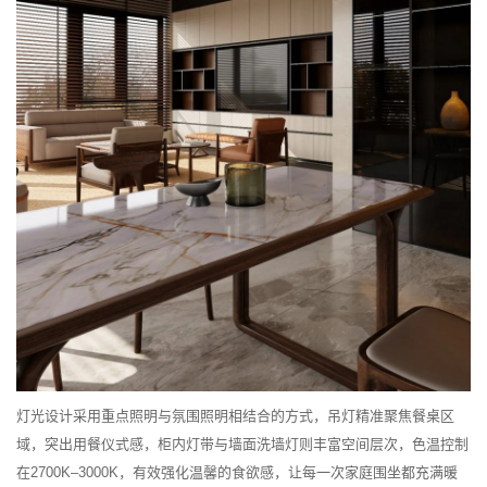
灯光设计采用重点照明与氛围照明相结合的方式，吊灯精准聚焦餐桌区
域，突出用餐仪式感，柜内灯带与墙面洗墙灯则丰富空间层次，色温控制
在2700K–3000K，有效强化温馨的食欲感，让每一次家庭围坐都充满暖