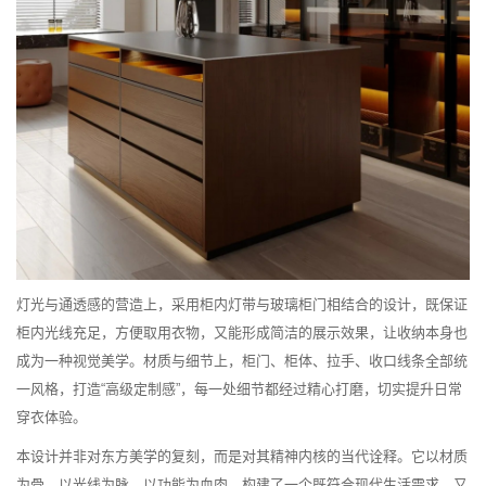
灯光与通透感的营造上，采用柜内灯带与玻璃柜门相结合的设计，既保证
柜内光线充足，方便取用衣物，又能形成简洁的展示效果，让收纳本身也
成为一种视觉美学。材质与细节上，柜门、柜体、拉手、收口线条全部统
一风格，打造“高级定制感”，每一处细节都经过精心打磨，切实提升日常
穿衣体验。
本设计并非对东方美学的复刻，而是对其精神内核的当代诠释。它以材质
为骨，以光线为脉，以功能为血肉，构建了一个既符合现代生活需求，又