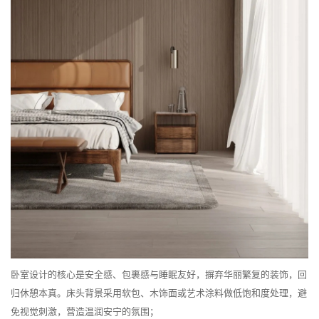
卧室设计的核心是安全感、包裹感与睡眠友好，摒弃华丽繁复的装饰，回
归休憩本真。床头背景采用软包、木饰面或艺术涂料做低饱和度处理，避
免视觉刺激，营造温润安宁的氛围；